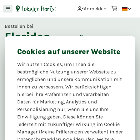
0
Anmelden
Bestellen bei
Floridea
- Bad Wünnenberg
22
Bewertungen
Cookies auf unserer Website
Nächste Lieferung & Abholung:
Wir nutzen Cookies, um Ihnen die
Mo. 10.08
Mittelstraße 2, 33181 Bad Wünnenberg
bestmögliche Nutzung unserer Webseite zu
ermöglichen und unsere Kommunikation mit
Ihnen zu verbessern. Wir berücksichtigen
hierbei Ihre Präferenzen und verarbeiten
Daten für Marketing, Analytics und
Personalisierung nur, wenn Sie uns Ihre
Einwilligung geben. Diese können Sie
jederzeit mit zukünftiger Wirkung im Cookie
Manager (Meine Präferenzen verwalten) in der
Datenschutzerklärung widerrufen. Weitere