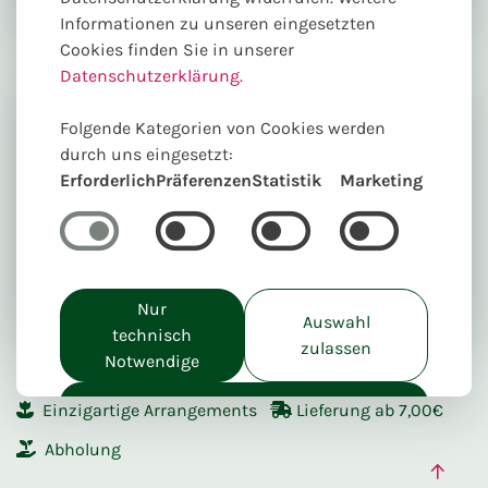
Informationen zu unseren eingesetzten
Cookies finden Sie in unserer
Datenschutzerklärung.
Folgende Kategorien von Cookies werden
durch uns eingesetzt:
Erforderlich
Präferenzen
Statistik
Marketing
Jetzt Blumen online für Bad Wünnenberg,
Marsberg, Büren, Brilon und Borchen bestellen.
Nur
Auswahl
technisch
zulassen
Notwendige
Online Blumen verschicken
Alle akzeptieren
Einzigartige Arrangements
Lieferung ab 7,00€
Abholung