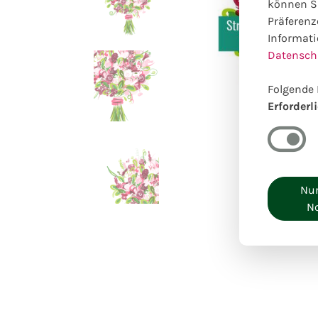
können Si
Präferenz
Informati
Datensch
Folgende 
Erforderl
Nur
N