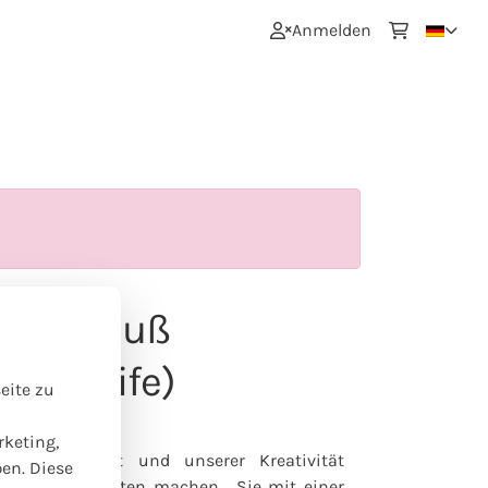
0
Anmelden
ngsstrauß
t Schleife)
eite zu
rketing,
erem Angebot und unserer Kreativität
ben. Diese
s wir am liebsten machen... Sie mit einer