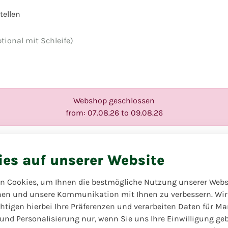
ellen
ional mit Schleife)
Webshop geschlossen
from: 07.08.26 to 09.08.26
Überraschu
ies auf unserer Website
(optional mi
n Cookies, um Ihnen die bestmögliche Nutzung unserer Webs
hen und unsere Kommunikation mit Ihnen zu verbessern. Wir
Ganzjähriges Produkt
htigen hierbei Ihre Präferenzen und verarbeiten Daten für Ma
Lassen Sie sich von uns
 und Personalisierung nur, wenn Sie uns Ihre Einwilligung ge
überraschen! Das ist es, wa