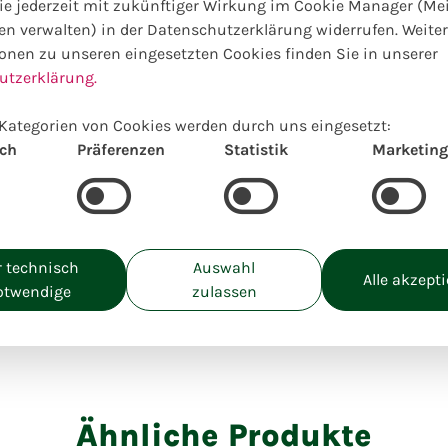
e jederzeit mit zukünftiger Wirkung im Cookie Manager (Me
großartigen Kreation über
en verwalten) in der Datenschutzerklärung widerrufen. Weite
extra exzentrisch? Dann 
onen zu unseren eingesetzten Cookies finden Sie in unserer
Wunsch anpassen.
utzerklärung.
Kategorien von Cookies werden durch uns eingesetzt:
ich
Präferenzen
Statistik
Marketing
Dieses Produkt ist le
Nachfolgend zeigen wir einige al
Sortiment.
Einzigartig lokal kreiert
 technisch
Auswahl
Alle akzept
Geschäft
otwendige
zulassen
Ähnliche Produkte